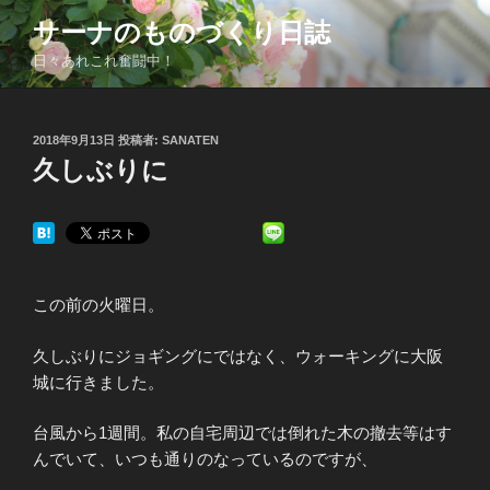
コ
サーナのものづくり日誌
ン
日々あれこれ奮闘中！
テ
ン
ツ
投
2018年9月13日
投稿者:
SANATEN
へ
稿
久しぶりに
ス
日:
キ
ッ
プ
この前の火曜日。
久しぶりにジョギングにではなく、ウォーキングに大阪
城に行きました。
台風から1週間。私の自宅周辺では倒れた木の撤去等はす
んでいて、いつも通りのなっているのですが、