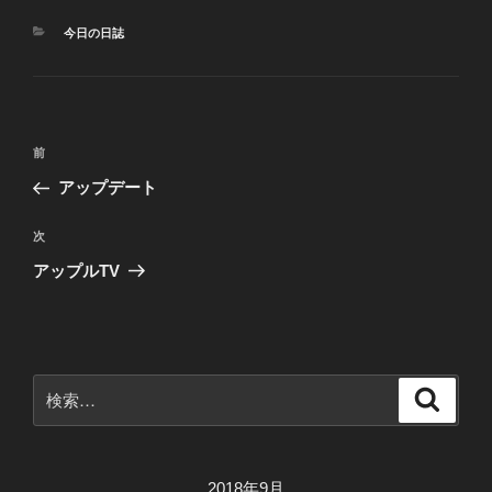
カ
今日の日誌
テ
ゴ
リ
ー
投
前
前
稿
の
アップデート
ナ
投
ビ
稿
次
次
ゲ
の
アップルTV
投
ー
稿
シ
ョ
ン
検
検
索
索:
2018年9月